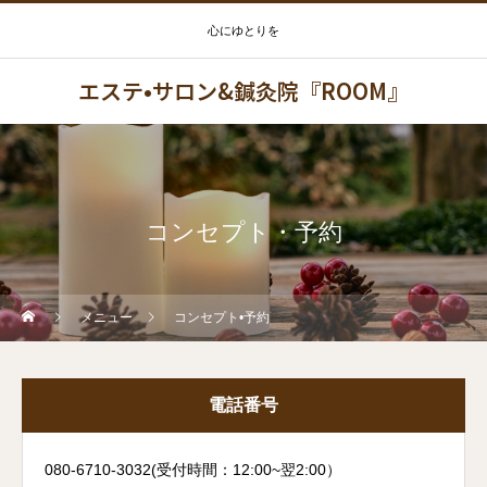
心にゆとりを
エステ•サロン&鍼灸院『ROOM』
コンセプト・予約
メニュー
コンセプト•予約
電話番号
080-6710-3032(受付時間：12:00~翌2:00）