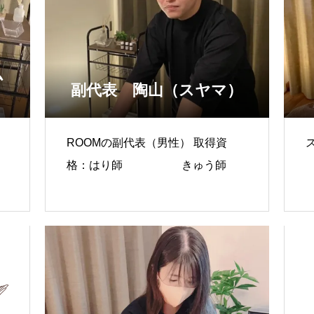
ム
副代表 陶山（スヤマ）
ROOMの副代表（男性） 取得資
格：はり師 きゅう師